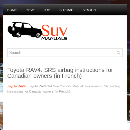
HOME
NEW
TOP
SITEMAP
SEARCH
PRIVACY POLICY
DUTCH MANUALS
Toyota RAV4: SRS airbag instructions for
Canadian owners (in French)
Toyota RAV4
/ Toyota RAV4 3rd Gen Owner's Manual / For owners / SRS airbag
instructions for Canadian owners (in French)